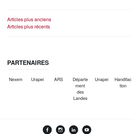
NAVIGATION
Articles plus anciens
Articles plus récents
DES
ARTICLES
PARTENAIRES
Nexem
Urapei
ARS
Départe
Unapei
Handifac
ment
tion
des
Landes
Facebook
Instagram
LinkedIn
YouTube