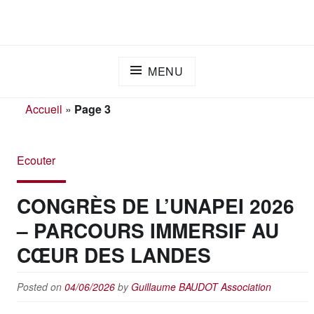
Skip
ADAPEI DES LANDES
S'engager ensemble pour l'inclusion
to
content
MENU
Accueil
»
Page 3
Ecouter
CONGRÈS DE L’UNAPEI 2026
– PARCOURS IMMERSIF AU
CŒUR DES LANDES
Posted on
04/06/2026
by
Guillaume BAUDOT
Association