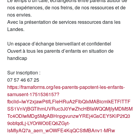
Le temps d’un café, échangeons entre parents autour de
nos expériences, de nos freins, de nos ressources et de
nos envies.
Avec la présentation de services ressources dans les
Landes.
Un espace d’échange bienveillant et confidentiel
Ouvert à tous les parents d’enfants en situation de
handicap
Sur inscription :
07 57 46 67 25
https://framaforms.org/les-parents-papotent-les-enfants-
samusent-1751536157?
fbclid=IwY2xjawP6fLFleHRuA2FlbQIxMABicmlkETFlTTF
SS1VnVjBGTlhmUVRuc3J0YwZhcHBfaWQQMjIyMDM5M
Tc4ODIwMDg5MgABHnpgvunzwYREj4GsCEY5KiP2tQ3
9obfqdLj-LYOrWO0EQ6ZGyt-
lsMIyAQ7a_aem_wOWFE4KqQCStMBAnv1-MRw