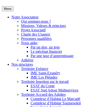
Skip
Menu
Adapei des Landes
S'engager ensemble pour l'inclusion
to
content
Notre Association
Qui sommes-nous ?
Missions, Valeurs & principes
Projet Associatif
Charte des Usagers
Personnes qualifiées
Nous aider
Par un don, un legs
Le mécénat financier
Par une taxe d’apprentissage
Adhérer
Nos structures
Territoire Enfance
IME Saint-Exupéry
IME Les Pléiades
Territoire Insertion par le travail
ESAT du Conte
ESAT Sud Adour Multiservices
Territoire Accueil des Adultes
Complexe d’Habitat Le Marcadé
Complexe d’Habitat Tournesoleil