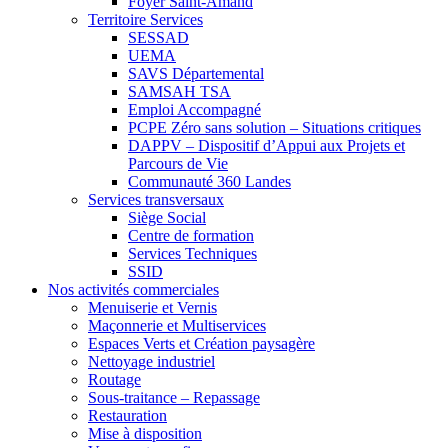
Foyer Saint-Amand
Territoire Services
SESSAD
UEMA
SAVS Départemental
SAMSAH TSA
Emploi Accompagné
PCPE Zéro sans solution – Situations critiques
DAPPV – Dispositif d’Appui aux Projets et
Parcours de Vie
Communauté 360 Landes
Services transversaux
Siège Social
Centre de formation
Services Techniques
SSID
Nos activités commerciales
Menuiserie et Vernis
Maçonnerie et Multiservices
Espaces Verts et Création paysagère
Nettoyage industriel
Routage
Sous-traitance – Repassage
Restauration
Mise à disposition