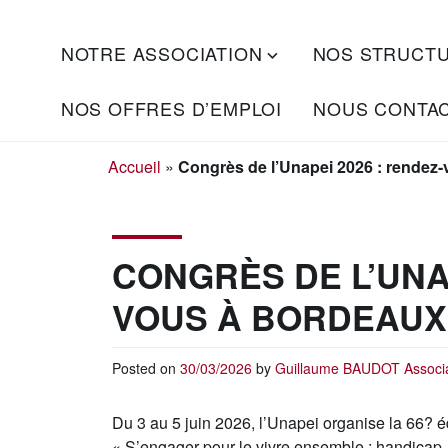
Skip
NOTRE ASSOCIATION
NOS STRUCT
S'engager
to
ADAPEI
ensemble
content
DES
pour
NOS OFFRES D’EMPLOI
NOUS CONTA
l'inclusion
LANDES
Accueil
»
Congrès de l’Unapei 2026 : rendez
CONGRÈS DE L’UNAP
VOUS À BORDEAUX
Posted on
30/03/2026
by
Guillaume BAUDOT
Associ
Du 3 au 5 juin 2026, l’Unapei organise la 66? é
« S’engager pour le vivre ensemble : handicap, 