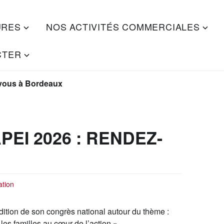
URES
NOS ACTIVITÉS COMMERCIALES
CTER
-vous à Bordeaux
EI 2026 : RENDEZ-
ation
dition de son congrès national autour du thème :
les familles au cœur de l’action ».