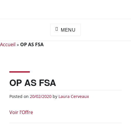
Skip
ADAPEI DES LANDES
S'engager ensemble pour l'inclusion
to
content
MENU
Accueil
»
OP AS FSA
OP AS FSA
Posted on
20/02/2020
by
Laura Cerveaux
Voir l’Offre