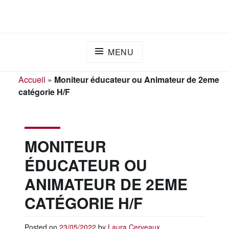
Skip
ADAPEI DES LANDES
S'engager ensemble pour l'inclusion
to
content
MENU
Accueil
»
Moniteur éducateur ou Animateur de 2eme
catégorie H/F
MONITEUR
ÉDUCATEUR OU
ANIMATEUR DE 2EME
CATÉGORIE H/F
Posted on
23/05/2022
by
Laura Cerveaux