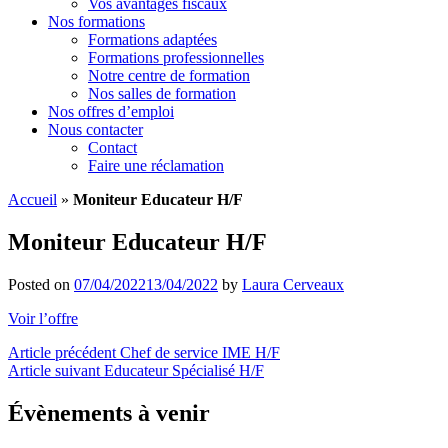
Vos avantages fiscaux
Nos formations
Formations adaptées
Formations professionnelles
Notre centre de formation
Nos salles de formation
Nos offres d’emploi
Nous contacter
Contact
Faire une réclamation
Accueil
»
Moniteur Educateur H/F
Moniteur Educateur H/F
Posted on
07/04/2022
13/04/2022
by
Laura Cerveaux
Voir l’offre
Navigation
Article précédent
Chef de service IME H/F
Article suivant
Educateur Spécialisé H/F
de
l’article
Évènements à venir