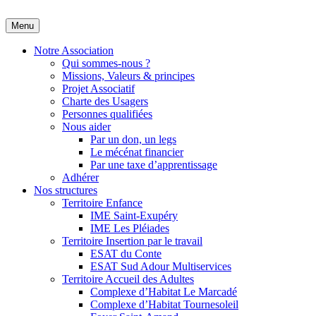
Skip
Menu
Adapei des Landes
S'engager ensemble pour l'inclusion
to
content
Notre Association
Qui sommes-nous ?
Missions, Valeurs & principes
Projet Associatif
Charte des Usagers
Personnes qualifiées
Nous aider
Par un don, un legs
Le mécénat financier
Par une taxe d’apprentissage
Adhérer
Nos structures
Territoire Enfance
IME Saint-Exupéry
IME Les Pléiades
Territoire Insertion par le travail
ESAT du Conte
ESAT Sud Adour Multiservices
Territoire Accueil des Adultes
Complexe d’Habitat Le Marcadé
Complexe d’Habitat Tournesoleil