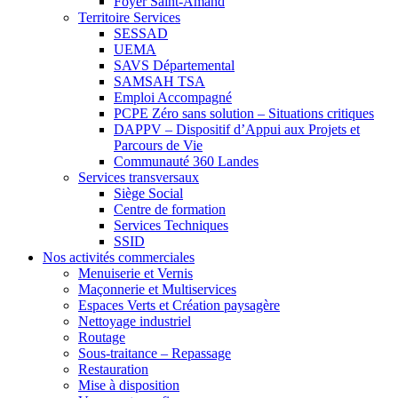
Foyer Saint-Amand
Territoire Services
SESSAD
UEMA
SAVS Départemental
SAMSAH TSA
Emploi Accompagné
PCPE Zéro sans solution – Situations critiques
DAPPV – Dispositif d’Appui aux Projets et
Parcours de Vie
Communauté 360 Landes
Services transversaux
Siège Social
Centre de formation
Services Techniques
SSID
Nos activités commerciales
Menuiserie et Vernis
Maçonnerie et Multiservices
Espaces Verts et Création paysagère
Nettoyage industriel
Routage
Sous-traitance – Repassage
Restauration
Mise à disposition