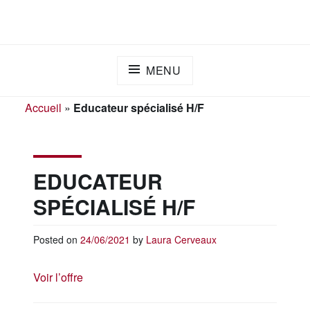
Skip
ADAPEI DES LANDES
S'engager ensemble pour l'inclusion
to
content
MENU
Accueil
»
Educateur spécialisé H/F
EDUCATEUR
SPÉCIALISÉ H/F
Posted on
24/06/2021
by
Laura Cerveaux
Voir l’offre