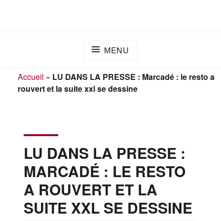
Skip
ADAPEI DES LANDES
S'engager ensemble pour l'inclusion
to
content
MENU
Accueil
»
LU DANS LA PRESSE : Marcadé : le resto a
rouvert et la suite xxl se dessine
LU DANS LA PRESSE :
MARCADÉ : LE RESTO
A ROUVERT ET LA
SUITE XXL SE DESSINE