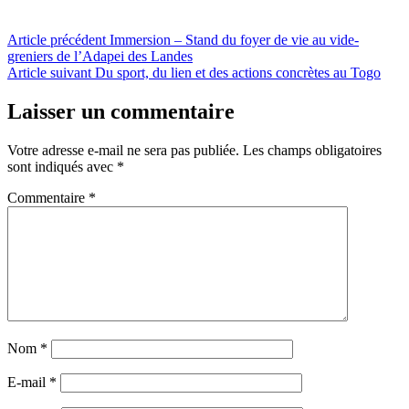
Navigation
Article précédent
Immersion – Stand du foyer de vie au vide-
greniers de l’Adapei des Landes
de
Article suivant
Du sport, du lien et des actions concrètes au Togo
l’article
Laisser un commentaire
Votre adresse e-mail ne sera pas publiée.
Les champs obligatoires
sont indiqués avec
*
Commentaire
*
Nom
*
E-mail
*