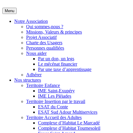
Skip
Menu
Adapei des Landes
S'engager ensemble pour l'inclusion
to
content
Notre Association
Qui sommes-nous ?
Missions, Valeurs & principes
Projet Associatif
Charte des Usagers
Personnes qualifiées
Nous aider
Par un don, un legs
Le mécénat financier
Par une taxe d’apprentissage
Adhérer
Nos structures
Territoire Enfance
IME Saint-Exupéry
IME Les Pléiades
Territoire Insertion par le travail
ESAT du Conte
ESAT Sud Adour Multiservices
Territoire Accueil des Adultes
Complexe d’Habitat Le Marcadé
Complexe d’Habitat Tournesoleil