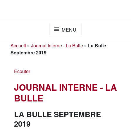
Skip
ADAPEI DES LANDES
S'engager ensemble pour l'inclusion
to
content
MENU
Accueil
»
Journal Interne - La Bulle
»
La Bulle
Septembre 2019
Ecouter
JOURNAL INTERNE - LA
BULLE
LA BULLE SEPTEMBRE
2019