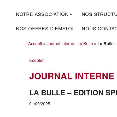
Skip
NOTRE ASSOCIATION
NOS STRUCT
S'engager
to
ADAPEI
ensemble
content
DES
pour
NOS OFFRES D’EMPLOI
NOUS CONTA
l'inclusion
LANDES
Accueil
»
Journal Interne - La Bulle
»
La Bulle 
Ecouter
JOURNAL INTERNE 
LA BULLE – EDITION S
01/09/2025