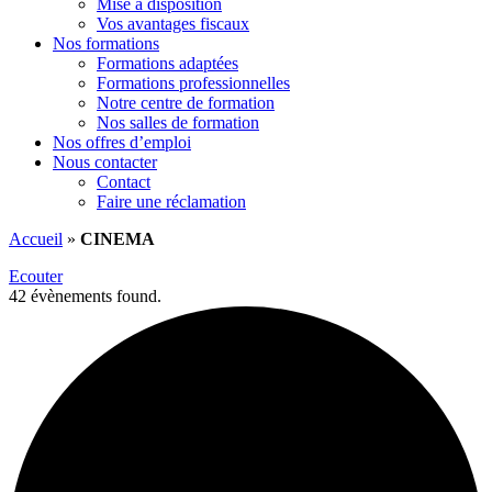
Mise à disposition
Vos avantages fiscaux
Nos formations
Formations adaptées
Formations professionnelles
Notre centre de formation
Nos salles de formation
Nos offres d’emploi
Nous contacter
Contact
Faire une réclamation
Accueil
»
CINEMA
Ecouter
42 évènements found.