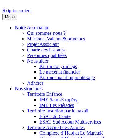
Skip to content
Menu
Adapei des Landes
S'engager ensemble pour l'inclusion
Notre Association
Qui sommes-nous ?
Missions, Valeurs & principes
Projet Associatif
Charte des Usagers
Personnes qualifiées
Nous aider
Par un don, un legs
Le mécénat financier
Par une taxe d’apprentissage
Adhérer
Nos structures
Territoire Enfance
IME Saint-Exupéry
IME Les Pléiades
Territoire Insertion par le travail
ESAT du Conte
ESAT Sud Adour Multiservices
Territoire Accueil des Adultes
Complexe d’Habitat Le Marcadé