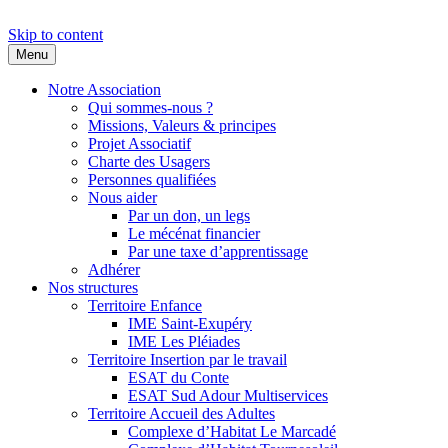
Skip to content
Menu
Adapei des Landes
S'engager ensemble pour l'inclusion
Notre Association
Qui sommes-nous ?
Missions, Valeurs & principes
Projet Associatif
Charte des Usagers
Personnes qualifiées
Nous aider
Par un don, un legs
Le mécénat financier
Par une taxe d’apprentissage
Adhérer
Nos structures
Territoire Enfance
IME Saint-Exupéry
IME Les Pléiades
Territoire Insertion par le travail
ESAT du Conte
ESAT Sud Adour Multiservices
Territoire Accueil des Adultes
Complexe d’Habitat Le Marcadé