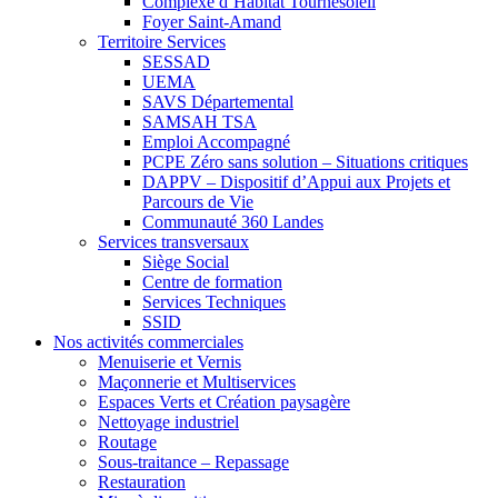
Complexe d’Habitat Tournesoleil
Foyer Saint-Amand
Territoire Services
SESSAD
UEMA
SAVS Départemental
SAMSAH TSA
Emploi Accompagné
PCPE Zéro sans solution – Situations critiques
DAPPV – Dispositif d’Appui aux Projets et
Parcours de Vie
Communauté 360 Landes
Services transversaux
Siège Social
Centre de formation
Services Techniques
SSID
Nos activités commerciales
Menuiserie et Vernis
Maçonnerie et Multiservices
Espaces Verts et Création paysagère
Nettoyage industriel
Routage
Sous-traitance – Repassage
Restauration