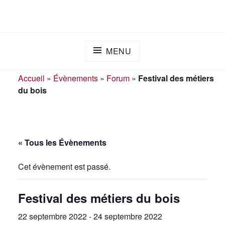
Skip
ADAPEI DES LANDES
S'engager ensemble pour l'inclusion
to
content
MENU
Accueil
»
Évènements
»
Forum
»
Festival des métiers
du bois
« Tous les Évènements
Cet évènement est passé.
Festival des métiers du bois
22 septembre 2022
-
24 septembre 2022